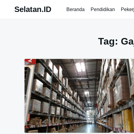
Skip
Selatan.ID
Beranda
Pendidikan
Peker
to
content
Tag:
Ga