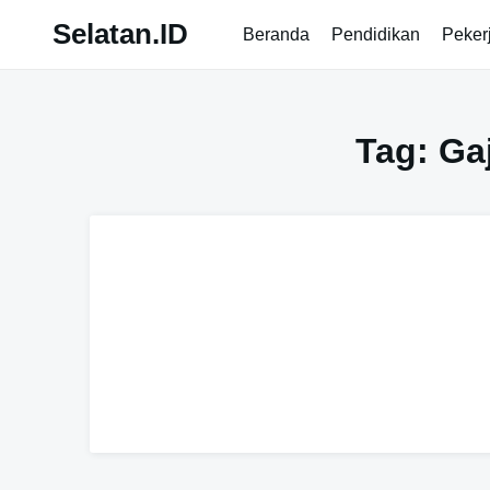
Skip
Selatan.ID
Beranda
Pendidikan
Peker
to
content
Tag:
Ga