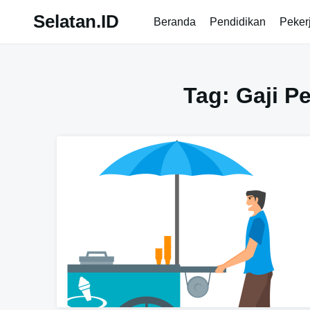
Skip
Selatan.ID
Beranda
Pendidikan
Peker
to
content
Tag:
Gaji P