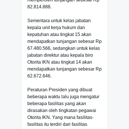
82.814.888.
Sementara untuk kelas jabatan
kepala unit kerja hukum dan
kepatuhan atau tingkat 15 akan
mendapatkan tunjangan sebesar Rp
67.480.566, sedangkan untuk kelas
jabatan direktur atau kepala biro
Otorita IKN atau tingkat 14 akan
mendapatkan tunjangan sebesar Rp
62.672.646.
Peraturan Presiden yang dibuat
beberapa waktu lalu juga mengatur
beberapa fasilitas yang akan
dirasakan oleh tingkatan pegawai
Otorita IKN. Yang mana fasilitas-
fasilitas itu terdiri dari fasilitas