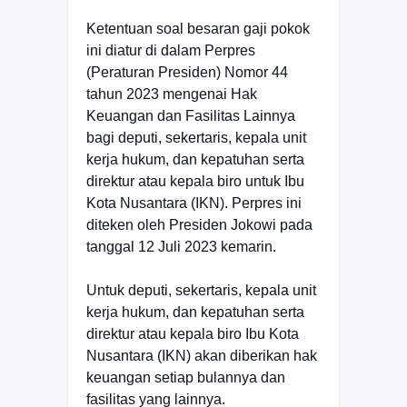
Ketentuan soal besaran gaji pokok
ini diatur di dalam Perpres
(Peraturan Presiden) Nomor 44
tahun 2023 mengenai Hak
Keuangan dan Fasilitas Lainnya
bagi deputi, sekertaris, kepala unit
kerja hukum, dan kepatuhan serta
direktur atau kepala biro untuk Ibu
Kota Nusantara (IKN). Perpres ini
diteken oleh Presiden Jokowi pada
tanggal 12 Juli 2023 kemarin.
Untuk deputi, sekertaris, kepala unit
kerja hukum, dan kepatuhan serta
direktur atau kepala biro Ibu Kota
Nusantara (IKN) akan diberikan hak
keuangan setiap bulannya dan
fasilitas yang lainnya.