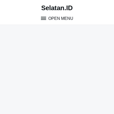
Skip
Selatan.ID
to
content
OPEN MENU