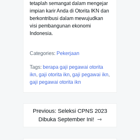
tetaplah semangat dalam mengejar
impian karir Anda di Otorita IKN dan
berkontribusi dalam mewujudkan
visi pembangunan ekonomi
Indonesia.
Categories:
Pekerjaan
Tags:
berapa gaji pegawai otorita
ikn
,
gaji otorita ikn
,
gaji pegawai ikn
,
gaji pegawai otorita ikn
Post
Previous:
Seleksi CPNS 2023
navigation
Dibuka September Ini!