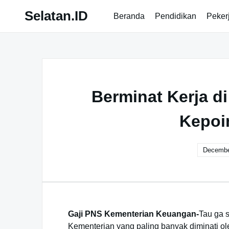
Skip
Selatan.ID
Beranda
Pendidikan
Peker
to
content
Berminat Kerja 
Kepoi
Decembe
Gaji PNS Kementerian Keuangan-
Tau ga 
Kementerian yang paling banyak diminati ole