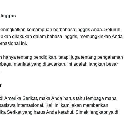
Inggris
 meningkatkan kemampuan berbahasa Inggris Anda. Seluruh
ar akan dilakukan dalam bahasa Inggris, memungkinkan Anda
rnasional ini.
n hanya tentang pendidikan, tetapi juga tentang pengalaman
rbagai manfaat yang ditawarkan, ini adalah langkah besar
.
t
a di Amerika Serikat, maka Anda harus tahu lembaga mana
siswa internasional. Kali ini kami akan memberikan
ika Serikat yang harus Anda ketahui. Simak lengkapnya di