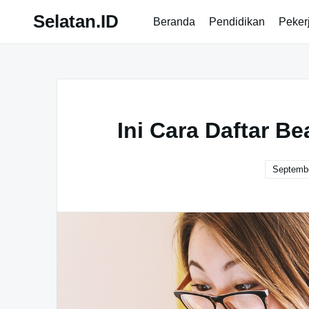
Skip
Selatan.ID
Beranda
Pendidikan
Peker
to
content
Ini Cara Daftar Be
Septembe