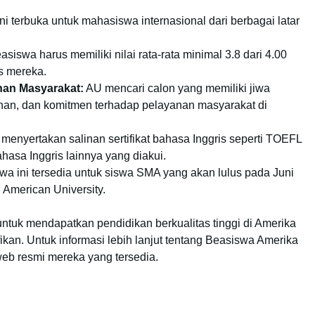
ni terbuka untuk mahasiswa internasional dari berbagai latar
iswa harus memiliki nilai rata-rata minimal 3.8 dari 4.00
s mereka.
nan Masyarakat:
AU mencari calon yang memiliki jiwa
an, dan komitmen terhadap pelayanan masyarakat di
menyertakan salinan sertifikat bahasa Inggris seperti TOEFL
ahasa Inggris lainnya yang diakui.
wa ini tersedia untuk siswa SMA yang akan lulus pada Juni
 American University.
tuk mendapatkan pendidikan berkualitas tinggi di Amerika
fikan. Untuk informasi lebih lanjut tentang Beasiswa Amerika
 web resmi mereka yang tersedia.