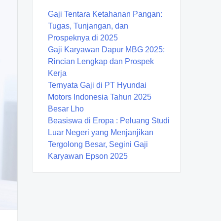
Gaji Tentara Ketahanan Pangan:
Tugas, Tunjangan, dan
Prospeknya di 2025
Gaji Karyawan Dapur MBG 2025:
Rincian Lengkap dan Prospek
Kerja
Ternyata Gaji di PT Hyundai
Motors Indonesia Tahun 2025
Besar Lho
Beasiswa di Eropa : Peluang Studi
Luar Negeri yang Menjanjikan
Tergolong Besar, Segini Gaji
Karyawan Epson 2025