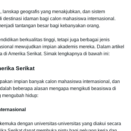
 lanskap geografis yang menakjubkan, dan sistem
i destinasi idaman bagi calon mahasiswa internasional.
 menjadi tantangan besar bagi kebanyakan orang.
idikan berkualitas tinggi, tetapi juga berbagai jenis
sional mewujudkan impian akademis mereka. Dalam artikel
a di Amerika Serikat. Simak lengkapnya di bawah ini:
erika Serikat
upakan impian banyak calon mahasiswa internasional, dan
 adalah beberapa alasan mengapa mengikuti beasiswa di
ng mengubah hidup:
nternasional
rkemuka dengan universitas-universitas yang diakui secara
rika Serikat dapat membuka pintu bagi peluang kerja dan