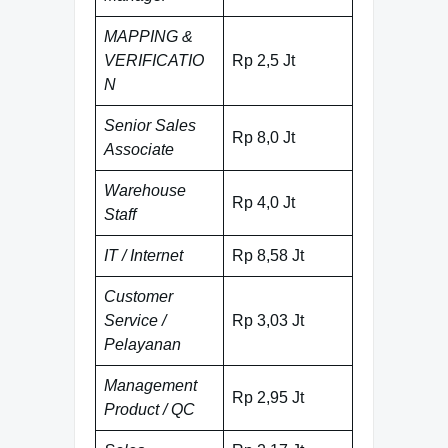
MAPPING &
VERIFICATIO
Rp 2,5 Jt
N
Senior Sales
Rp 8,0 Jt
Associate
Warehouse
Rp 4,0 Jt
Staff
IT / Internet
Rp 8,58 Jt
Customer
Service /
Rp 3,03 Jt
Pelayanan
Management
Rp 2,95 Jt
Product / QC