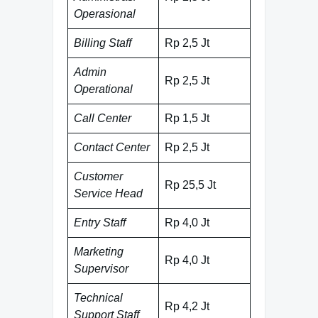
Operasional
Billing Staff
Rp 2,5 Jt
Admin
Rp 2,5 Jt
Operational
Call Center
Rp 1,5 Jt
Contact Center
Rp 2,5 Jt
Customer
Rp 25,5 Jt
Service Head
Entry Staff
Rp 4,0 Jt
Marketing
Rp 4,0 Jt
Supervisor
Technical
Rp 4,2 Jt
Support Staff