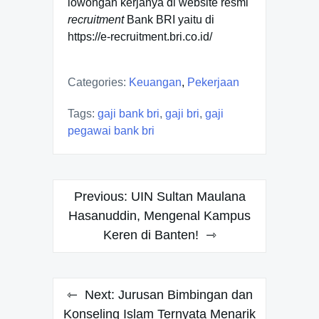
lowongan kerjanya di website resmi
recruitment
Bank BRI yaitu di
https://e-recruitment.bri.co.id/
Categories:
Keuangan
,
Pekerjaan
Tags:
gaji bank bri
,
gaji bri
,
gaji
pegawai bank bri
Post
Previous:
UIN Sultan Maulana
navigation
Hasanuddin, Mengenal Kampus
Keren di Banten!
Next:
Jurusan Bimbingan dan
Konseling Islam Ternyata Menarik